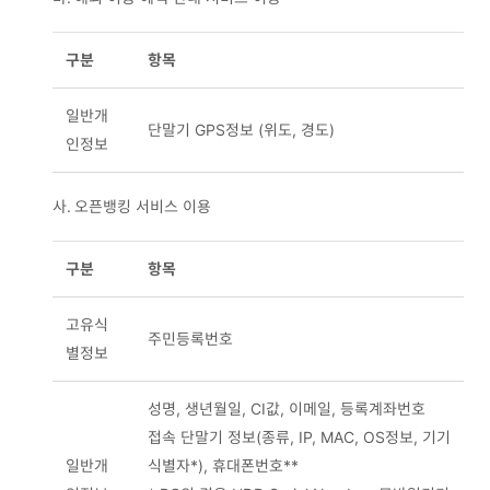
구분
항목
일반개
단말기 GPS정보 (위도, 경도)
인정보
사.
오픈뱅킹 서비스 이용
구분
항목
고유식
주민등록번호
별정보
성명, 생년월일, CI값, 이메일, 등록계좌번호
접속 단말기 정보(종류, IP, MAC, OS정보, 기기
일반개
식별자*), 휴대폰번호**