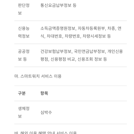
판단정
통신요금납부정보 등
보
신용능
소득금액증명원정보, 자동차등록원부, 차종, 연
력정보
식, 차대번호, 차량번호, 차량시세정보 등
공공정
건강보험납부정보, 국민연금납부정보, 개인신용
보 등
평점, 신용평점 비교, 신용조회 정보 등
마.
스마트워치 서비스 이용
구분
항목
생체정
심박수
보
바.
해외 이용 혜택 안내 서비스 이용