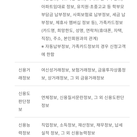
아파트임대료 정보, 유치원·초중고교 등 학부모
부담금 납부정보, 사회보험료 납부정보, 세금 납
부정보, 제휴사 멤버십 정보 등), 가족카드정보
(카드명, 희망한도, 성명, 연락처(휴대폰, 자택,
직장), 주소, 본인회원과의 관계)
※ 자동납부정보, 가족카드정보의 경우 신청고객
에 한함
신용거
여신성거래정보, 보험거래정보, 금융투자상품정
래정보
보, 상거래정보, 그 외 금융거래정보
신용도
연체정보, 신용질서문란정보, 그 외 신용도판단
판단정
정보
보
신용능
직업정보, 소득정보, 재산정보, 채무정보, 납세
력정보
실적 정보, 그 외 신용능력정보