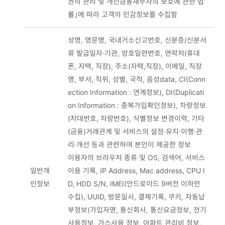
권의 관리 및 개인금융채무자의 보호에 관한 법
률」에 따라 고객의 민감정보를 수집함
성명, 영문명, 국내거소신고번호, 신분증/신분서
류 발급일자·기관, 암호일련번호, 연락처(휴대
폰, 자택, 직장), 주소(자택,직장), 이메일, 직장
명, 부서, 직위, 성별, 국적, 음성data, CI(Conn
ection Information : 연계정보), DI(Duplicati
on Information : 중복가입확인정보), 차량정보
(차대번호, 차량번호), 식별정보 변경이력, 기타
(금융)거래관계 및 서비스의 설정·유지·이행·관
리·개선 등과 관련하여 본인이 제공한 정보
이용자의 브라우저 종류 및 OS, 검색어, 서비스
일반개
이용 기록, IP Address, Mac address, CPU I
인정보
D, HDD S/N, IMEI(안드로이드 9버전 이하만
수집), UUID, 방문일시, 결제기록, 쿠키, 자동납
부정보(가입자명, 통신회사, 통신요금정보, 전기
사용정보, 가스사용 정보, 아파트 관리비 정보,