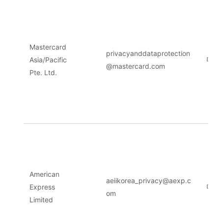
Mastercard
privacyanddataprotection
Asia/Pacific
미국
@mastercard.com
Pte. Ltd.
American
aeiikorea_privacy@aexp.c
Express
미국
om
Limited