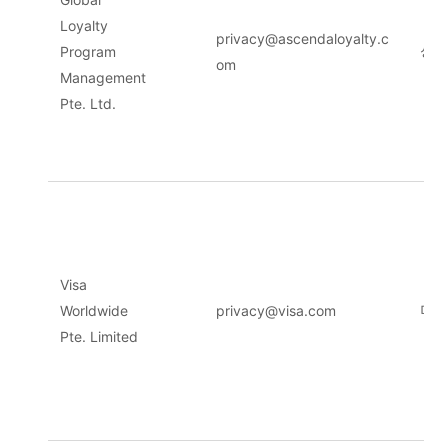
Loyalty
privacy@ascendaloyalty.c
Program
싱가
om
Management
Pte. Ltd.
Visa
Worldwide
privacy@visa.com
미국
Pte. Limited