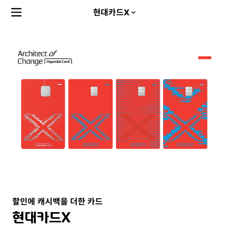
상
메뉴
현대카드X
품
요
약
소
개
할인에 캐시백을 더한 카드
현대카드X